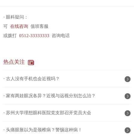
·
眼科疑问：
可
在线咨询
值班客服
或拨打
0512-33333333
咨询电话
热点关注
·
古人没有手机也会近视吗？
·
家有两娃眼况各异？近视与远视分别怎么治？
·
苏州大学理想眼科医院党支部召开党员大会
·
头痛眼胀以为是颈椎病？警惕这种病！