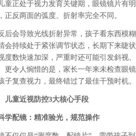
儿童正处于视力发育关键期，眼镜镜片有明
，正反两面的弧度、折射率完全不同。
会导致光线折射异常，孩子看东西模糊
睛会持续处于紧张调节状态，长期下来睫状
视度数快速加深，严重时还可能引发斜视、
。更令人惋惜的是，家长一年来未检查眼镜
孩子复查视力，最终错过了最佳干预时机。
童近视防控3大核心手段
科学配镜：精准验光，规范操作
仅仅是“测度数、配镜片”，需带孩子到