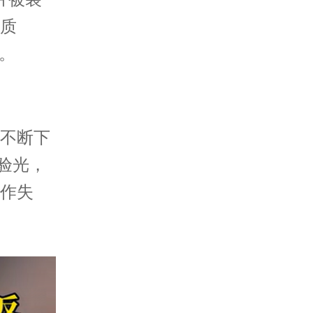
质
。
不断下
验光，
作失