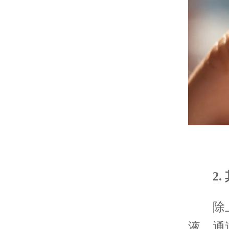
2. 
除上述
液，通