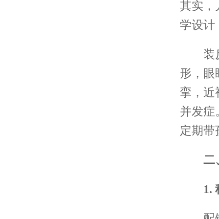
其实，
学设计
装反后
形，眼
挛，近
并发症
定期带
二、儿
1. 
配镜不