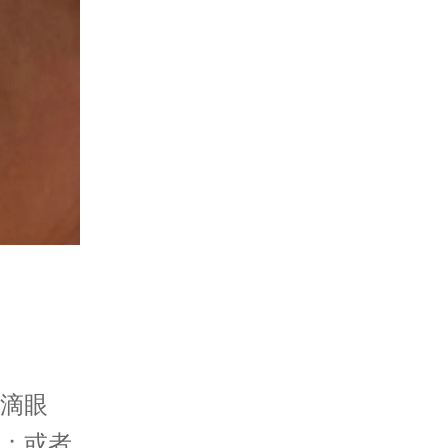
滴眼
；或者