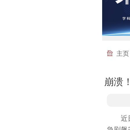
主页
崩溃
近日，
急剧飙