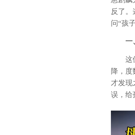
反了。
问“孩
一、
这位妈
降，度
才发现
误，给