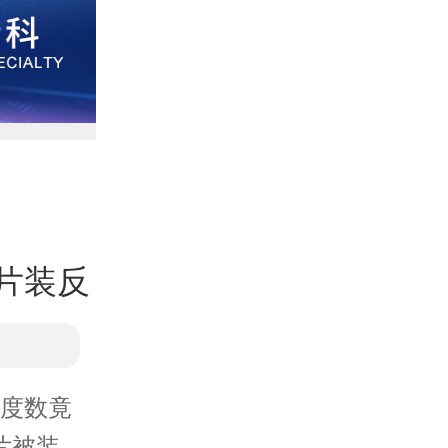
片装反
度数竟
片被装