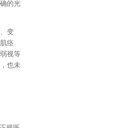
确的光
、变
肌痉
弱视等
，也未
正规医