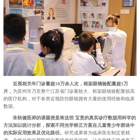
近视相关年门诊量超
10
万余人次，框架眼镜验配量超
5
万
片，
为苏州市乃至整个江苏省门诊量较大、框架眼镜验配量较高
的医疗机构，对于各类近视防控眼镜拥有大量的使用经验和临床
数据。
朱秋健医师的课题便是将这些 宝贵的真实诊疗数据用科学的
方法加以统计分析，探索不同光学矫正方案在儿童青少年群体中
的实际应用效果及优化路径。
研究成果将为临床医生制定更精