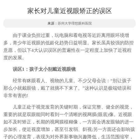
家长对儿童近视眼矫正的误区
来源：
苏州大学理想眼科医院
由于课业负担过重，玩电脑和看电视等近距离用眼环境增
多，青少年近视眼的低龄化趋势日益明显。家长虽具较强的防控
意愿，但以下4大认识误区的普遍性在一定程度上加快了近视程
度的发展。
误区1：孩子太小别戴近视眼镜
经常有眯眼看人、视物的儿童。不少父母会说：“别让孩子
那么小就戴眼镜，戴了就摘不下来了。”这种认识是极端错误和
非常有害的!
儿童正处于视觉发育的关键时期，保证完整、健全的视觉，
重要的就是双眼能同时看到一个清晰的视网膜(眼底)像。近视眼
如不及时矫正，长期的视网膜模糊像，一方面会诱发眼轴的进一
步加长，使近视度增加，甚至引发弱、斜视;另一方面还会影响孩
子的心理发育，表现为对外界新事物兴趣降低，生活范围缩窄，