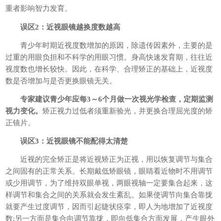
重者影响智力发育。
误区2：近视眼镜越换度数越高
青少年时期近视度数增加的原因，除遗传因素外，主要的是
过重的用眼负担和不科学的用眼习惯。身高快速发育期，往往近
视度数也增长较快。因此，在科学、合理矫正的基础上，近视度
数是否增加与是否更换眼镜无关。
专家建议青少年应每3～6个月做一次视光学检查，定期监测
视力变化。
矫正视力过低者须重新验光，并更换合理屈光度的矫
正镜片。
误区3：近视眼镜不能配得太清楚
近视的完全矫正是将近视矫正为正视，用以恢复调节与集合
之间固有的正常关系。长期戴低矫眼镜，眼睛看近物时不用调节
或少用调节，为了维持双眼单视，两眼视轴一定要集合起来，这
样调节和集合之间的关系就会发生紊乱。如果使调节向集合靠拢
就要产生过度调节，因而引起睫状痉挛，即人为地增加了近视度
数;另一方面是集合向调节靠拢，即向低集合方面发展，产生眼外