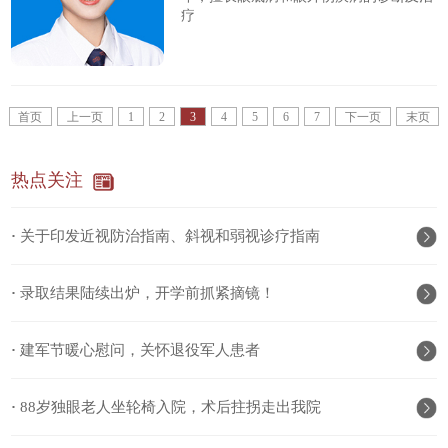
疗
首页
上一页
1
2
3
4
5
6
7
下一页
末页
热点关注
·
关于印发近视防治指南、斜视和弱视诊疗指南
·
录取结果陆续出炉，开学前抓紧摘镜！
·
建军节暖心慰问，关怀退役军人患者
·
88岁独眼老人坐轮椅入院，术后拄拐走出我院